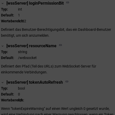
[wssServer] loginPermissionBit
Typ
int
Default
1
Wertebereich
1..32
Definiert das Benutzer-Berechtigungsbit, das ein Dashboard-Benutzer
benötigt, um sich anzumelden.
[wssServer] resourceName
Typ
string
Default
/websocket
Definiert den Pfad (Teil des URLs) zum WebSocket-Server für
einkommende Verbindungen.
[wssServer] tokenAutoRefresh
Typ
bool
Default
0
Wertebereich
0|1
Wenn "tokenExpireWarning" auf einen Wert ungleich 0 gesetzt wurde,
wird eine Verbindung nach einer Warnung geschlossen, wenn ein Token