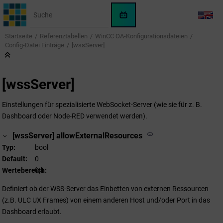
Springe zum Hauptinhalt
WinCC
LANG
OA
Startseite
Referenztabellen
WinCC OA
-Konfigurationsdateien
KI-
Config-Datei Einträge
[wssServer]
Assistent
[wssServer]
Einstellungen für spezialisierte WebSocket-Server (wie sie für z. B.
Dashboard oder Node-RED verwendet werden).
[wssServer] allowExternalResources
Typ
bool
Default
0
Wertebereich
0|1
Definiert ob der WSS-Server das Einbetten von externen Ressourcen
(z.B. ULC UX Frames) von einem anderen Host und/oder Port in das
Dashboard erlaubt.