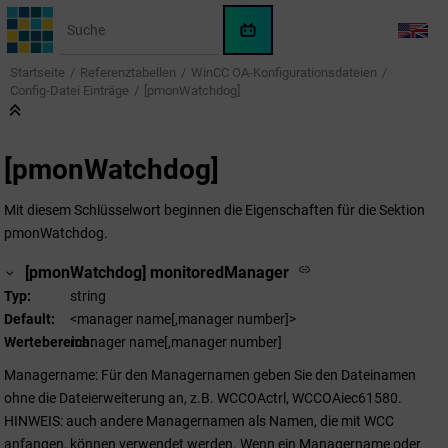
Springe zum Hauptinhalt
WinCC
LANG
OA
Startseite
Referenztabellen
WinCC OA
-Konfigurationsdateien
KI-
Config-Datei Einträge
[pmonWatchdog]
Assistent
[pmonWatchdog]
Mit diesem Schlüsselwort beginnen die Eigenschaften für die Sektion
pmonWatchdog.
[pmonWatchdog] monitoredManager
Typ
string
Default
<manager name[,manager number]>
Wertebereich
manager name[,manager number]
Managername: Für den Managernamen geben Sie den Dateinamen
ohne die Dateierweiterung an, z.B. WCCOActrl, WCCOAiec61580.
HINWEIS: auch andere Managernamen als Namen, die mit WCC
anfangen, können verwendet werden. Wenn ein Managername oder