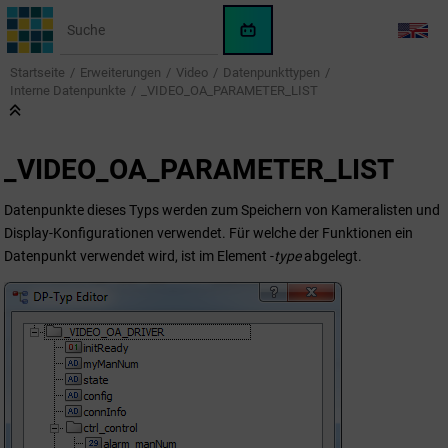
Springe zum Hauptinhalt
WinCC
LANG
OA
Startseite
Erweiterungen
Video
Datenpunkttypen
KI-
Interne Datenpunkte
_VIDEO_OA_PARAMETER_LIST
Assistent
_VIDEO_OA_PARAMETER_LIST
Datenpunkte dieses Typs werden zum Speichern von Kameralisten und
Display-Konfigurationen verwendet. Für welche der Funktionen ein
Datenpunkt verwendet wird, ist im Element -
type
abgelegt.