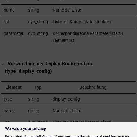
name
string
Name der Liste
list
dyn_string
Liste mit Kameradatenpunkten
parameter
dyn_string
Korrespondierende Parameterliste zu
Element list
Verwendung als Display-Konfiguration
(type=display_config)
Element
Typ
Beschreibung
type
string
display_config
name
string
Name der Liste
list
dyn_string
Liste mit Kameradatenpunkten
parameter
dyn_string