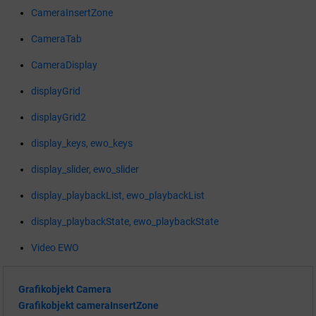
CameraInsertZone
CameraTab
CameraDisplay
displayGrid
displayGrid2
display_keys, ewo_keys
display_slider, ewo_slider
display_playbackList, ewo_playbackList
display_playbackState, ewo_playbackState
Video EWO
Grafikobjekt Camera
Grafikobjekt cameraInsertZone