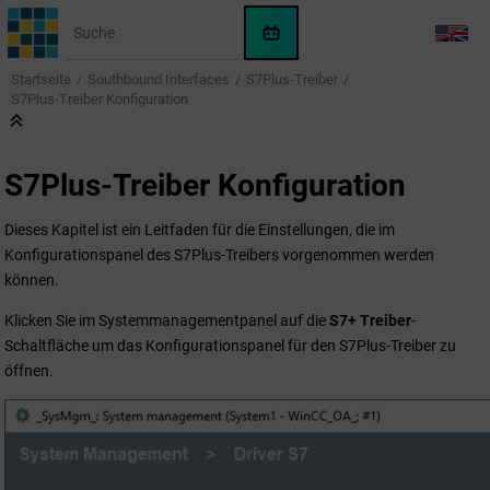
Springe zum Hauptinhalt
WinCC
LANG
OA
Startseite
Southbound Interfaces
S7Plus-Treiber
KI-
S7Plus-Treiber Konfiguration
Assistent
S7Plus-Treiber Konfiguration
Dieses Kapitel ist ein Leitfaden für die Einstellungen, die im
Konfigurationspanel des S7Plus-Treibers vorgenommen werden
können.
Klicken Sie im Systemmanagementpanel auf die
S7+ Treiber
-
Schaltfläche um das Konfigurationspanel für den S7Plus-Treiber zu
öffnen.