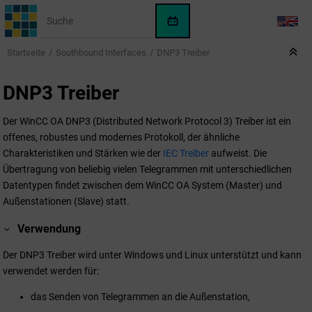
Springe zum Hauptinhalt
WinCC
LANG
OA
Startseite
Southbound Interfaces
DNP3 Treiber
KI-
Assistent
DNP3 Treiber
Der WinCC OA DNP3 (Distributed Network Protocol 3) Treiber ist ein
offenes, robustes und modernes Protokoll, der ähnliche
Charakteristiken und Stärken wie der
IEC Treiber
aufweist. Die
Übertragung von beliebig vielen Telegrammen mit unterschiedlichen
Datentypen findet zwischen dem WinCC OA System (Master) und
Außenstationen (Slave) statt.
Verwendung
Der DNP3 Treiber wird unter Windows und Linux unterstützt und kann
verwendet werden für:
das Senden von Telegrammen an die Außenstation,