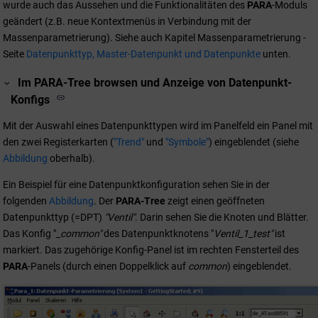
wurde auch das Aussehen und die Funktionalitäten des
PARA
-Moduls
geändert (z.B. neue Kontextmenüs in Verbindung mit der
Massenparametrierung). Siehe auch Kapitel Massenparametrierung -
Seite
Datenpunkttyp, Master-Datenpunkt und Datenpunkte
unten.
Im PARA-Tree browsen und Anzeige von Datenpunkt-
Konfigs
Mit der Auswahl eines Datenpunkttypen wird im Panelfeld ein Panel mit
den zwei Registerkarten (
"Trend"
und
"Symbole"
) eingeblendet (siehe
Abbildung
oberhalb).
Ein Beispiel für eine Datenpunktkonfiguration sehen Sie in der
folgenden
Abbildung
. Der
PARA-Tree
zeigt einen geöffneten
Datenpunkttyp (=DPT)
"Ventil"
. Darin sehen Sie die Knoten und Blätter.
Das Konfig "
_common"
des Datenpunktknotens "
Ventil_1_test"
ist
markiert. Das zugehörige Konfig-Panel ist im rechten Fensterteil des
PARA
-Panels (durch einen Doppelklick auf
common
) eingeblendet.