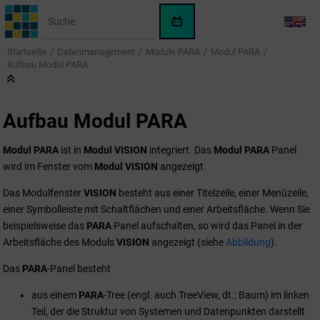
Springe zum Hauptinhalt
WinCC
LANG
OA
Startseite
Datenmanagement
Module PARA
Modul PARA
KI-
Aufbau Modul PARA
Assistent
Aufbau Modul PARA
Modul PARA
ist in
Modul VISION
integriert. Das
Modul PARA
Panel
wird im Fenster vom
Modul VISION
angezeigt.
Das Modulfenster
VISION
besteht aus einer Titelzeile, einer Menüzeile,
einer Symbolleiste mit Schaltflächen und einer Arbeitsfläche. Wenn Sie
beispielsweise das
PARA
Panel aufschalten, so wird das Panel in der
Arbeitsfläche des Moduls
VISION
angezeigt (siehe
Abbildung
).
Das
PARA
-Panel besteht
aus einem
PARA
-Tree (engl. auch TreeView, dt.: Baum) im linken
Teil, der die Struktur von Systemen und Datenpunkten darstellt