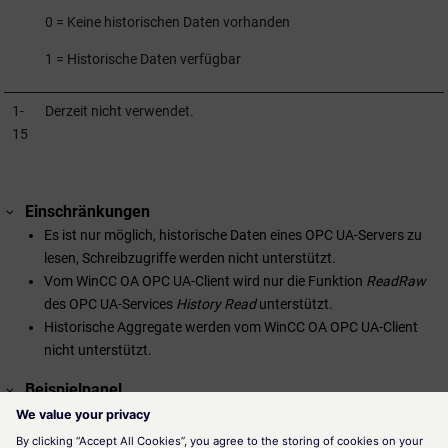
0 = Keine historischen Daten vorhanden
1 = Historische Daten verfügbar
1-
Derzeit nicht verwendet.
15
Einschränkungen
Es ist nur möglich, historische Daten eines OPC UA-Servers zu
lesen, Schreibzugriffe werden nicht unterstützt.
Vom
WinCC OA
OPC UA-Client wird nur die Funktion
ReadRaw
des OPC UA-Services
History Read
unterstützt.
Historische Aggregate werden vom
WinCC OA
OPC UA-Client
nicht unterstützt.
Beispielpanel
Zusätzlich existiert ein Beispielpanel