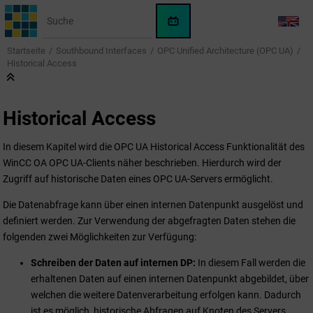
Springe zum Hauptinhalt
WinCC
LANG
OA
Startseite
Southbound Interfaces
OPC Unified Architecture (OPC UA)
KI-
Historical Access
Assistent
Historical Access
In diesem Kapitel wird die OPC UA Historical Access Funktionalität des
WinCC OA
OPC UA-Clients näher beschrieben. Hierdurch wird der
Zugriff auf historische Daten eines OPC UA-Servers ermöglicht.
Die Datenabfrage kann über einen internen Datenpunkt ausgelöst und
definiert werden. Zur Verwendung der abgefragten Daten stehen die
folgenden zwei Möglichkeiten zur Verfügung:
Schreiben der Daten auf internen DP:
In diesem Fall werden die
erhaltenen Daten auf einen internen Datenpunkt abgebildet, über
welchen die weitere Datenverarbeitung erfolgen kann. Dadurch
ist es möglich, historische Abfragen auf Knoten des Servers