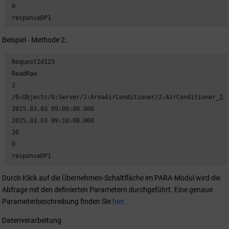
 0

 responseDP1
Beispiel - Methode 2:
 RequestId123

 ReadRaw

 2

 /0:Objects/0:Server/2:AreaAirConditioner/2:AirConditioner_2/2
 2015.03.03 09:00:00.000

 2015.03.03 09:10:00.000

 20

 0

 responseDP1
Durch Klick auf die Übernehmen-Schaltfläche im PARA-Modul wird die
Abfrage mit den definierten Parametern durchgeführt. Eine genaue
Parameterbeschreibung finden Sie
hier
.
Datenverarbeitung