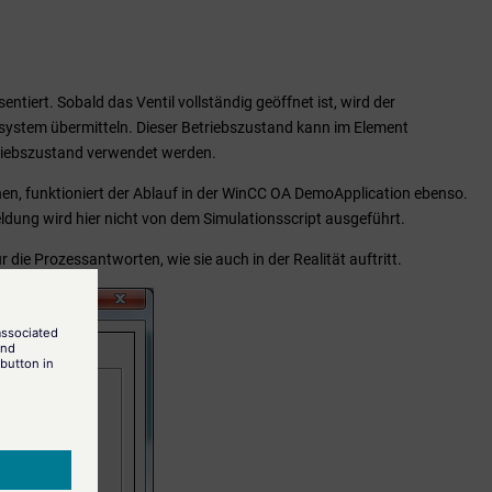
tiert. Sobald das Ventil vollständig geöffnet ist, wird der
system übermitteln. Dieser Betriebszustand kann im Element
triebszustand verwendet werden.
, funktioniert der Ablauf in der
WinCC OA
DemoApplication ebenso.
dung wird hier nicht von dem Simulationsscript ausgeführt.
 die Prozessantworten, wie sie auch in der Realität auftritt.