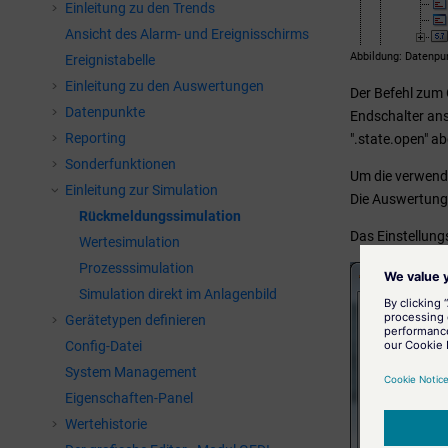
Einleitung zu den Trends
Ansicht des Alarm- und Ereignisschirms
Abbildung
Datenpun
Ereignistabelle
Einleitung zu den Auswertungen
Der Befehl zum 
Datenpunkte
Endschalter ans
Reporting
".state.open" a
Sonderfunktionen
Um die verwende
Einleitung zur Simulation
Die Auswertung 
Rückmeldungssimulation
Das Einstellungs
Wertesimulation
Prozesssimulation
Simulation direkt im Anlagenbild
Gerätetypen definieren
Config-Datei
System Management
Eigenschaften-Panel
Wertehistorie