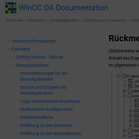
Springe zum Hauptinhalt
WinCC OA Documentation
Startseite
Konzepte
DemoApplication
Einleitung zur Simulation
Rüc
Rückme
Versionsinformationen
Konzepte
Üblicherweise w
Getting Started - Tutorial
Sobald das Erge
DemoApplication
im allgemeinen 
Voraussetzungen für die
DemoApplication
Starten und Stoppen der
DemoApplication
Login und Benutzerverwaltung
Multimonitor-Konfiguration
Bedienoberfläche
Einleitung zu den Szenarien
Einleitung zu den Beispielpanels