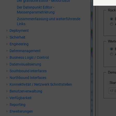
Der grafische Editor - Modul GEDI
Der Datenpunkt Editor -
Massenparametrierung
Zusammenfassung und weiterführende
Links
Deployment
Sicherheit
Engineering
Datenmanagement
Business Logic / Control
Datenvisualisierung
Southbound Interfaces
Northbound Interfaces
Konnektivität / Netzwerk Schnittstellen
Benutzerverwaltung
Verfügbarkeit
Reporting
Erweiterungen