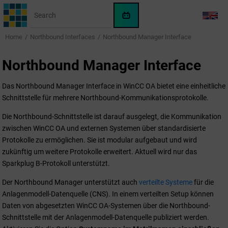
Jump to main content
WinCC
LANG
OA
Home
Northbound Interfaces
Northbound Manager Interface
KI-
Assistent
Northbound Manager Interface
Das Northbound Manager Interface in
WinCC OA
bietet eine einheitliche
Schnittstelle für mehrere Northbound-Kommunikationsprotokolle.
Die Northbound-Schnittstelle ist darauf ausgelegt, die Kommunikation
zwischen
WinCC OA
und externen Systemen über standardisierte
Protokolle zu ermöglichen. Sie ist modular aufgebaut und wird
zukünftig um weitere Protokolle erweitert. Aktuell wird nur das
Sparkplug B-Protokoll unterstützt.
Der Northbound Manager unterstützt auch
verteilte Systeme
für die
Anlagenmodell-Datenquelle (CNS). In einem verteilten Setup können
Daten von abgesetzten
WinCC OA
-Systemen über die Northbound-
Schnittstelle mit der Anlagenmodell-Datenquelle publiziert werden.