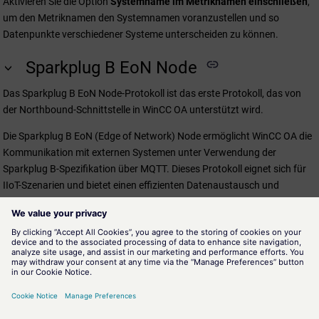
Aktivieren Sie die Option
Systemname im Metriknamen einschließen
,
um den Metriknamen den Systemnamen voranzustellen und so
Datenpunkte verschiedener Systeme unterscheiden zu können.
Sparkplug B EoN Node
Das Sparkplug B EoN Node-Protokoll ist das erste Protokoll, das von
der Northbound-Schnittstelle in
WinCC OA
unterstützt wird.
Die Sparkplug B EoN (Edge of Network) Node ermöglicht
WinCC OA
die
Kommunikation mit externen Systemen unter Verwendung der
Sparkplug B-Spezifikation über MQTT. Dieses Protokoll eignet sich für
IIoT-Szenarien und bietet einen effizienten Datenaustausch und
Interoperabilität.
Überblick über die Northbound Manager-Oberfläche
Dieses Kapitel bietet einen Überblick über die Northbound
Manager-Oberfläche und beschreibt die Hauptbereiche sowie
die Konfigurationsoptionen für die Datenquellen DP-Gruppe und
Anlagenmodell.