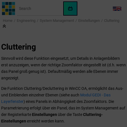
Jump to main content
WinCC
LANG
OA
Home
Engineering
System Management
Einstellungen
Cluttering
KI-
Assistent
Cluttering
Sinnvoll wird diese Funktion eingesetzt, um Details in Anlagenbildern
erst anzuzeigen, wenn der richtige Zoomfaktor eingestellt ist (d.h. wenn
das Panel groß genug ist). Defaultmäßig werden alle Ebenen immer
angezeigt.
Die Funktion Cluttering/Decluttering in
WinCC OA
, ermöglicht das Aus-
und Einblenden einzelner Ebenen (siehe auch
Modul GEDI - Das
Layerfenster
) eines Panels in Abhängigkeit des Zoomfaktors. Die
Parametrierung erfolgt über ein Panel, das im System Management auf
der Registerkarte
Einstellungen
über die Taste
Cluttering-
Einstellungen
erreicht werden kann.