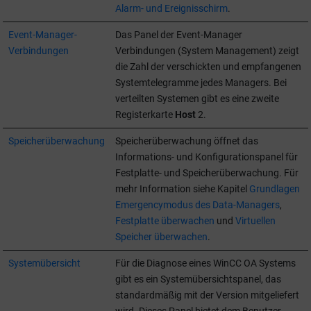
Alarm- und Ereignisschirm
.
Event-Manager-
Das Panel der Event-Manager
Verbindungen
Verbindungen (System Management) zeigt
die Zahl der verschickten und empfangenen
Systemtelegramme jedes Managers. Bei
verteilten Systemen gibt es eine zweite
Registerkarte
Host
2.
Speicherüberwachung
Speicherüberwachung öffnet das
Informations- und Konfigurationspanel für
Festplatte- und Speicherüberwachung. Für
mehr Information siehe Kapitel
Grundlagen
Emergencymodus des Data-Managers
,
Festplatte überwachen
und
Virtuellen
Speicher überwachen
.
Systemübersicht
Für die Diagnose eines
WinCC OA
Systems
gibt es ein Systemübersichtspanel, das
standardmäßig mit der Version mitgeliefert
wird. Dieses Panel bietet dem Benutzer