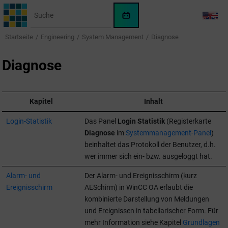
Springe zum Hauptinhalt
WinCC
LANG
OA
Startseite
Engineering
System Management
Diagnose
KI-
Assistent
Diagnose
Kapitel
Inhalt
Login-Statistik
Das Panel
Login Statistik
(Registerkarte
Diagnose
im
Systemmanagement-Panel
)
beinhaltet das Protokoll der Benutzer, d.h.
wer immer sich ein- bzw. ausgeloggt hat.
Alarm- und
Der Alarm- und Ereignisschirm (kurz
Ereignisschirm
AESchirm) in
WinCC OA
erlaubt die
kombinierte Darstellung von Meldungen
und Ereignissen in tabellarischer Form. Für
mehr Information siehe Kapitel
Grundlagen