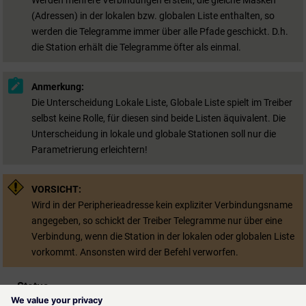
(Adressen) in der lokalen bzw. globalen Liste enthalten, so
werden die Telegramme immer über alle Pfade geschickt. D.h.
die Station erhält die Telegramme öfter als einmal.
Anmerkung:
Die Unterscheidung Lokale Liste, Globale Liste spielt im Treiber
selbst keine Rolle, für diesen sind beide Listen äquivalent. Die
Unterscheidung in lokale und globale Stationen soll nur die
Parametrierung erleichtern!
VORSICHT:
Wird in der Peripherieadresse kein expliziter Verbindungsname
angegeben, so schickt der Treiber Telegramme nur über eine
Verbindung, wenn die Station in der lokalen oder globalen Liste
vorkommt. Ansonsten wird der Befehl verworfen.
Status