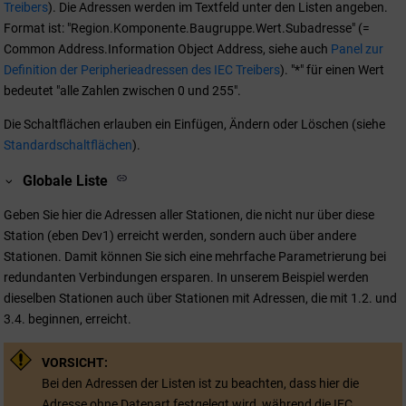
Treibers
). Die Adressen werden im Textfeld unter den Listen angeben.
Format ist: "Region.Komponente.Baugruppe.Wert.Subadresse" (=
Common Address.Information Object Address, siehe auch
Panel zur
Definition der Peripherieadressen des IEC Treibers
). "*" für einen Wert
bedeutet "alle Zahlen zwischen 0 und 255".
Die Schaltflächen erlauben ein Einfügen, Ändern oder Löschen (siehe
Standardschaltflächen
).
Globale Liste
Geben Sie hier die Adressen aller Stationen, die nicht nur über diese
Station (eben Dev1) erreicht werden, sondern auch über andere
Stationen. Damit können Sie sich eine mehrfache Parametrierung bei
redundanten Verbindungen ersparen. In unserem Beispiel werden
dieselben Stationen auch über Stationen mit Adressen, die mit 1.2. und
3.4. beginnen, erreicht.
VORSICHT:
Bei den Adressen der Listen ist zu beachten, dass hier die
Adresse ohne Datenart festgelegt wird, während die IEC