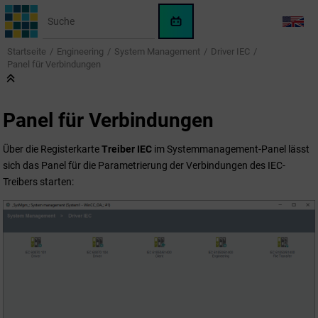
Springe zum Hauptinhalt
WinCC
LANG
OA
Startseite
Engineering
System Management
Driver IEC
KI-
Panel für Verbindungen
Assistent
Panel für Verbindungen
Über die Registerkarte
Treiber IEC
im Systemmanagement-Panel lässt
sich das Panel für die Parametrierung der Verbindungen des IEC-
Treibers starten: