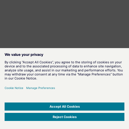
SIMATIC WinCC Open Architecture Version 3.21.5 - © ETM professional control GmbH
2026
-
|
|
|
-
Privacy Policy
-
Cookie Policy
-
Terms of use
-
Whistleblowing
-
Imprint