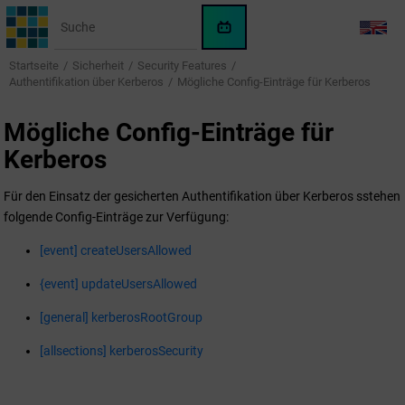
Springe zum Hauptinhalt
WinCC
LANG
OA
Startseite
Sicherheit
Security Features
KI-
Authentifikation über Kerberos
Mögliche Config-Einträge für Kerberos
Assistent
Mögliche Config-Einträge für
Kerberos
Für den Einsatz der gesicherten Authentifikation über Kerberos sstehen
folgende Config-Einträge zur Verfügung:
[event] createUsersAllowed
{event] updateUsersAllowed
[general] kerberosRootGroup
[allsections] kerberosSecurity