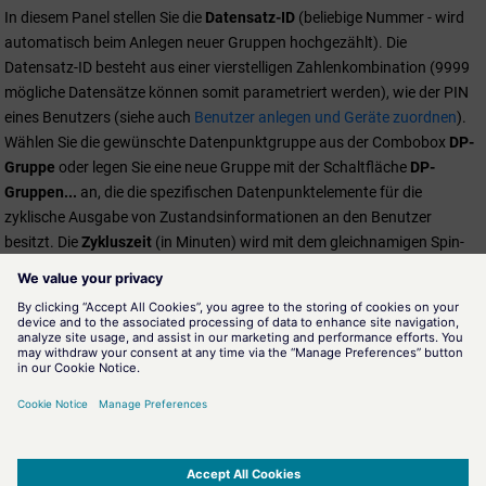
In diesem Panel stellen Sie die
Datensatz-ID
(beliebige Nummer - wird
automatisch beim Anlegen neuer Gruppen hochgezählt). Die
Datensatz-ID besteht aus einer vierstelligen Zahlenkombination (9999
mögliche Datensätze können somit parametriert werden), wie der PIN
eines Benutzers (siehe auch
Benutzer anlegen und Geräte zuordnen
).
Wählen Sie die gewünschte Datenpunktgruppe aus der Combobox
DP-
Gruppe
oder legen Sie eine neue Gruppe mit der Schaltfläche
DP-
Gruppen...
an, die die spezifischen Datenpunktelemente für die
zyklische Ausgabe von Zustandsinformationen an den Benutzer
besitzt. Die
Zykluszeit
(in Minuten) wird mit dem gleichnamigen Spin-
Button eingestellt (defaultmäßig wird durch Klick auf den Button die
Zeit um 10 Minuten erhöht/verringert). Im unteren Bereich dieses
Panels stellen Sie die
Geräte
ein, an die eine Übermittlung der
Informationen erfolgen soll (es können mehrere Geräte in die Tabelle
aufgenommen werden).
Details zu Datenpunktgruppen und den zugehörigen Parametrierpanels
erfahren Sie im entsprechenden Kapitel der Online-Hilfe - siehe auch
Grundlagen Datenpunktgruppen
.