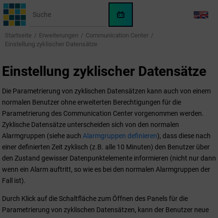
Springe zum Hauptinhalt
WinCC
LANG
OA
Startseite
Erweiterungen
Communication Center
KI-
Einstellung zyklischer Datensätze
Assistent
Einstellung zyklischer Datensätze
Die Parametrierung von zyklischen Datensätzen kann auch von einem
normalen Benutzer ohne erweiterten Berechtigungen für die
Parametrierung des Communication Center vorgenommen werden.
Zyklische Datensätze unterscheiden sich von den normalen
Alarmgruppen (siehe auch
Alarmgruppen definieren
), dass diese nach
einer definierten Zeit zyklisch (z.B. alle 10 Minuten) den Benutzer über
den Zustand gewisser Datenpunktelemente informieren (nicht nur dann
wenn ein Alarm auftritt, so wie es bei den normalen Alarmgruppen der
Fall ist).
Durch Klick auf die Schaltfläche zum Öffnen des Panels für die
Parametrierung von zyklischen Datensätzen, kann der Benutzer neue