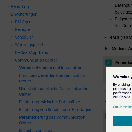
Datenpun
Reporting
beide gez
Erweiterungen
Folgende
PM Agent
des Comm
Rezepte
SMS (GSM
Scheduler
Wartungspaket
- Ein Modem. W
BACnet-Applikation
Communication Center
Anmerku
Voraussetzungen und Installation
Die USB-
Funktionsweise des Communication
nur die V
Center
Übersichtspanel beim Communication
Email
Center
Einstellung zyklischer Datensätze
- SMTP-Server
Einstellung von Sonder- oder Feiertagen
Anmerku
Parametrierung des Communication
Diese Fu
Center
perl-Net
Branchen anlegen