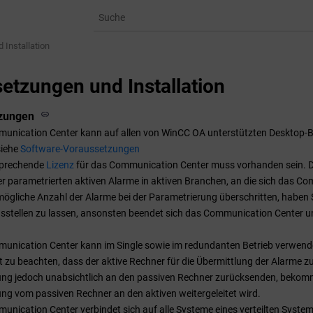
 Installation
etzungen und Installation
zungen
unication Center kann auf allen von
WinCC OA
unterstützten Desktop-B
siehe
Software-Voraussetzungen
sprechende
Lizenz
für das Communication Center muss vorhanden sein. Die
r parametrierten aktiven Alarme in aktiven Branchen, an die sich das C
mögliche Anzahl der Alarme bei der Parametrierung überschritten, haben Si
sstellen zu lassen, ansonsten beendet sich das Communication Center u
unication Center kann im Single sowie im redundanten Betrieb verwend
st zu beachten, dass der aktive Rechner für die Übermittlung der Alarme zu
ung jedoch unabsichtlich an den passiven Rechner zurücksenden, bekomm
ng vom passiven Rechner an den aktiven weitergeleitet wird.
nication Center verbindet sich auf alle Systeme eines verteilten System