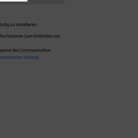
dig zu installieren:
Informationen zum Einbinden von
htspanel des Communication
mmunication Center
).