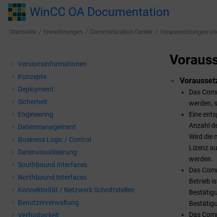
Springe zum Hauptinhalt
WinCC OA Documentation
Startseite
Erweiterungen
Communication Center
Voraussetzungen und
Vorauss
Versionsinformationen
Konzepte
Vorausset
Deployment
Das Comm
Sicherheit
werden, 
Engineering
Eine ent
Anzahl de
Datenmanagement
Wird die 
Business Logic / Control
Lizenz au
Datenvisualisierung
werden.
Southbound Interfaces
Das Comm
Northbound Interfaces
Betrieb i
Konnektivität / Netzwerk Schnittstellen
Bestätig
Benutzerverwaltung
Bestätigu
Das Commu
Verfügbarkeit