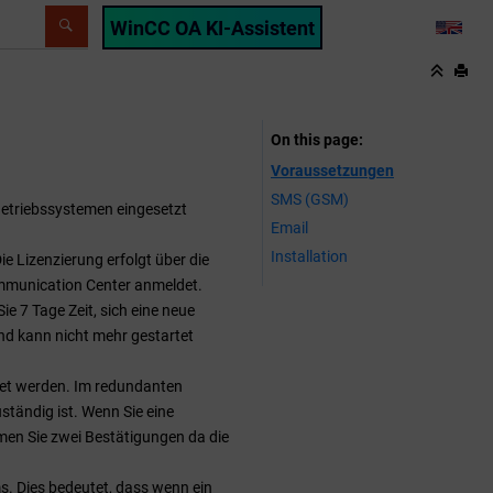
WinCC OA KI-Assistent
LANG
On this page
Voraussetzungen
SMS (GSM)
etriebssystemen eingesetzt
Email
Installation
 Lizenzierung erfolgt über die
ommunication Center anmeldet.
e 7 Tage Zeit, sich eine neue
nd kann nicht mehr gestartet
et werden. Im redundanten
ständig ist. Wenn Sie eine
en Sie zwei Bestätigungen da die
s. Dies bedeutet, dass wenn ein