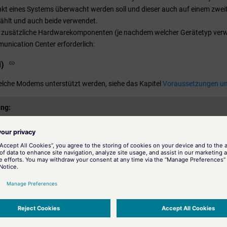
kt eines Systems überwacht werden soll und dieser auch auf einem zweit
ählt und auch beide verwendet.
 zusätzliche Hardwarekomponenten (je nachdem welcher Gerätetyp verwen
unication Center erforderlich:
)
elche Modems unterstützt werden, siehe das Kapitel
Voraussetzungen und
ng:
Schnittstelle des Modems wird mangels verfügbarem Treiber nur unter Win
erwendung der seriellen Schnittstelle möglich.
ng:
nktionalität verwendet die Funktion
sendMail()
. Um diese mit RedHat zu 
-SSLeay.x86_64 und perl-IO-Socket-SSL.noarch installiert werden.