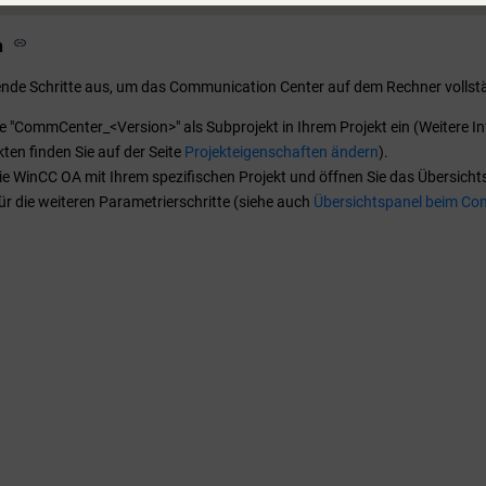
n
ende Schritte aus, um das Communication Center auf dem Rechner vollstän
e "CommCenter_<Version>" als Subprojekt in Ihrem Projekt ein (Weitere 
ten finden Sie auf der Seite
Projekteigenschaften ändern
).
ie
WinCC OA
mit Ihrem spezifischen Projekt und öffnen Sie das Übersic
ür die weiteren Parametrierschritte (siehe auch
Übersichtspanel beim Co