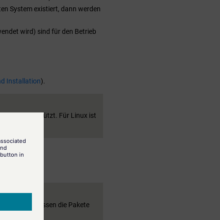
en System existiert, dann werden
det wird) sind für den Betrieb
 Installation
).
dows unterstützt. Für Linux ist
verwenden, müssen die Pakete