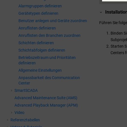
Alarmgruppen definieren
Installatio
Gerätetypen definieren
Benutzer anlegen und Geräte zuordnen
Führen Sie folg
Anruflisten definieren
Binden Si
Anruflisten den Branchen zuordnen
Subprojek
Schichten definieren
Starten S
Schichtabfolgen definieren
Centers f
Betriebszeitraum und Prioritäten
definieren
Allgemeine Einstellungen
Anpassbarkeit des Communication
Center
SmartSCADA
Advanced Maintenance Suite (AMS)
Advanced Playback Manager (APM)
Video
Referenztabellen