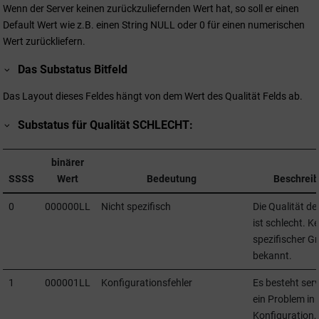
Wenn der Server keinen zurückzuliefernden Wert hat, so soll er einen
Default Wert wie z.B. einen String NULL oder 0 für einen numerischen
Wert zurückliefern.
Das Substatus Bitfeld
Das Layout dieses Feldes hängt von dem Wert des Qualität Felds ab.
Substatus für Qualität SCHLECHT:
binärer
SSSS
Wert
Bedeutung
Beschrei
0
000000LL
Nicht spezifisch
Die Qualität de
ist schlecht. Ke
spezifischer G
bekannt.
1
000001LL
Konfigurationsfehler
Es besteht serv
ein Problem in 
Konfiguration, 