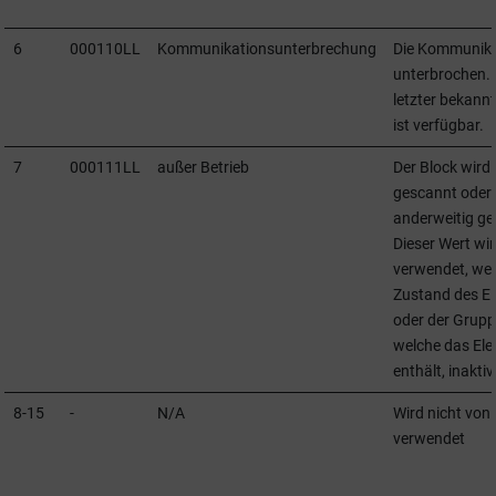
6
000110LL
Kommunikationsunterbrechung
Die Kommunikat
unterbrochen. 
letzter bekannt
ist verfügbar.
7
000111LL
außer Betrieb
Der Block wird 
gescannt oder 
anderweitig ge
Dieser Wert wi
verwendet, we
Zustand des E
oder der Grupp
welche das El
enthält, inaktiv 
8-15
-
N/A
Wird nicht von
verwendet