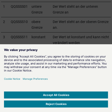
1
QQSSSS01
untere
Der Wert steht an der unteren
Grenze
Grenze an
2
QQSSSS10
obere
Der Wert steht an der oberen Grenze
Grenze
an.
3
QQSSSS11
konstant
Der Wert ist konstant und kann nicht
verändert werden
Anmerkung:
Server, die keinen Substatus unterstützen, sollen den Rückgabewert 0
zurückliefern.
Symbolische Gleichungen werden definiert für Werte und Masken für
dieses Bitfeld in dem Abschnitt "QUALITÄT" der OPC Header-Dateien.
SIMATIC WinCC Open Architecture Version 3.21.5 - © ETM professional control GmbH
2026
-
|
|
|
-
Privacy Policy
-
Cookie Policy
-
Terms of use
-
Whistleblowing
-
Imprint