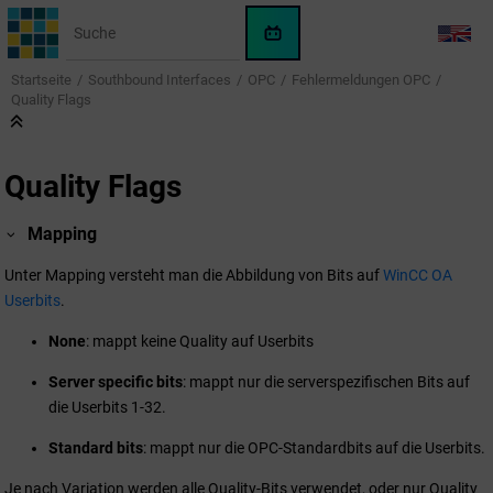
Springe zum Hauptinhalt
WinCC
LANG
OA
Startseite
Southbound Interfaces
OPC
Fehlermeldungen OPC
KI-
Quality Flags
Assistent
Quality Flags
Mapping
Unter Mapping versteht man die Abbildung von Bits auf
WinCC OA
Userbits
.
None
: mappt keine Quality auf Userbits
Server specific bits
: mappt nur die serverspezifischen Bits auf
die Userbits 1-32.
Standard bits
: mappt nur die OPC-Standardbits auf die Userbits.
Je nach Variation werden alle Quality-Bits verwendet, oder nur Quality