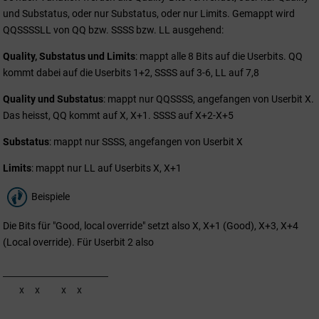
und Substatus, oder nur Substatus, oder nur Limits. Gemappt wird
QQSSSSLL von QQ bzw. SSSS bzw. LL ausgehend:
Quality, Substatus und Limits
: mappt alle 8 Bits auf die Userbits. QQ
kommt dabei auf die Userbits 1+2, SSSS auf 3-6, LL auf 7,8
Quality und Substatus
: mappt nur QQSSSS, angefangen von Userbit X.
Das heisst, QQ kommt auf X, X+1. SSSS auf X+2-X+5
Substatus
: mappt nur SSSS, angefangen von Userbit X
Limits
: mappt nur LL auf Userbits X, X+1
Beispiele
Die Bits für "Good, local override" setzt also X, X+1 (Good), X+3, X+4
(Local override). Für Userbit 2 also
x
x
x
x