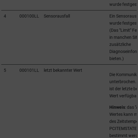
wurde festgeste
4
000100LL
Sensorausfall
Ein Sensorausf
wurde festgeste
(Das "Limit" Fe
in manchen Sit
zusätzliche
Diagnoseinfor
bieten.)
5
000101LL
letzt bekannter Wert
Die Kommunikat
unterbrochen.
ist der letzte 
Wert verfügbar
Hinweis
: das "
Wertes kann mi
des Zeitstempel
PCITEMSTATE
bestimmt werd