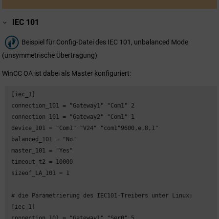
IEC 101
Beispiel für Config-Datei des IEC 101, unbalanced Mode
(unsymmetrische Übertragung)
WinCC OA
ist dabei als Master konfiguriert:
 [iec_1]

 connection_101 = "Gateway1" "Com1" 2

 connection_101 = "Gateway2" "Com1" 1

 device_101 = "Com1" "V24" "com1"9600,e,8,1"

 balanced_101 = "No"

 master_101 = "Yes"

 timeout_t2 = 10000

 sizeof_LA_101 = 1

 # die Parametrierung des IEC101-Treibers unter Linux:

 [iec_1]

 connection_101 = "Gateway1" "Ser0" 5
