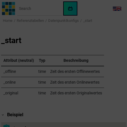
Jump to main content
WinCC
LANG
OA
Home
Referenztabellen
Datenpunktkonfigs
_start
KI-
Assistent
_start
Attribut (neutral)
Typ
Beschreibung
_offline
time
Zeit des ersten Offlinewertes
_online
time
Zeit des ersten Onlinewertes
_original
time
Zeit des ersten Originalwertes
Beispiel