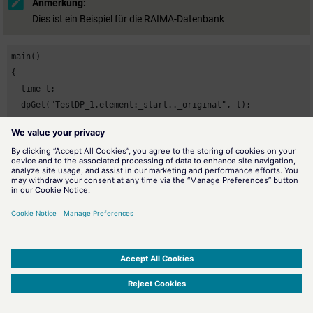
Anmerkung:
Dies ist ein Beispiel für die RAIMA-Datenbank
main()

{ 

  time t; 

  dpGet("TestDP_1.element:_start.._original", t);

  DebugN(t);

}
Liefert die Zeit des ersten archivierten Originalwertes. Die
Wertearchivierung erfolgt in diesem Fall mittels RAIMA Datenbank.
Siehe auch
Archive anlegen und parametrieren
.
SIMATIC WinCC Open Architecture Version 3.21.5 - © ETM professional control GmbH
2026
-
|
|
|
-
Privacy Policy
-
Cookie Policy
-
Terms of use
-
Whistleblowing
-
Imprint