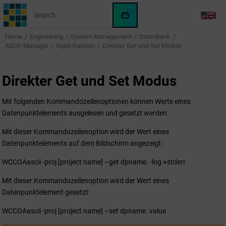
Jump to main content
WinCC
LANG
OA
Home
Engineering
System Management
Datenbank
KI-
ASCII-Manager
Input-Dateien
Direkter Get und Set Modus
Assistent
Direkter Get und Set Modus
Mit folgenden Kommandozeilenoptionen können Werte eines
Datenpunktelements ausgelesen und gesetzt werden.
Mit dieser Kommandozeilenoption wird der Wert eines
Datenpunktelements auf dem Bildschirm angezeigt:
WCCOAascii -proj [project name] –get dpname. -log +stderr
Mit dieser Kommandozeilenoption wird der Wert eines
Datenpunktelement gesetzt:
WCCOAascii -proj [project name] –set dpname. value