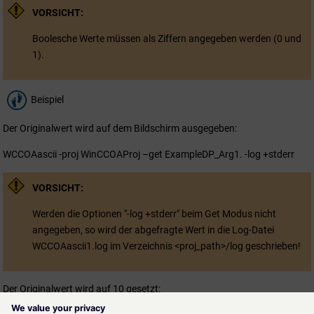
VORSICHT:
Boolesche Werte müssen als Ziffern angegeben werden (0 und
1).
Beispiel
Der Originalwert wird auf dem Bildschirm ausgegeben:
WCCOAascii -proj WinCCOAProj –get ExampleDP_Arg1. -log +stderr
VORSICHT:
Werden die Optionen "-log +stderr" beim Get Modus nicht
angegeben, so wird der abgefragte Wert in die Log-Datei
WCCOAascii1.log im Verzeichnis <proj_path>/log geschrieben!
Der Originalwert wird auf 10 gesetzt: