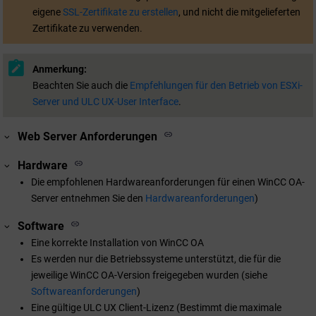
eigene
SSL-Zertifikate zu erstellen
, und nicht die mitgelieferten
Zertifikate zu verwenden.
Anmerkung:
Beachten Sie auch die
Empfehlungen für den Betrieb von ESXi-
Server und ULC UX-User Interface
.
Web Server Anforderungen
Hardware
Die empfohlenen Hardwareanforderungen für einen
WinCC OA
-
Server entnehmen Sie den
Hardwareanforderungen
)
Software
Eine korrekte Installation von
WinCC OA
Es werden nur die Betriebssysteme unterstützt, die für die
jeweilige
WinCC OA
-Version freigegeben wurden (siehe
Softwareanforderungen
)
Eine gültige ULC UX Client-Lizenz (Bestimmt die maximale