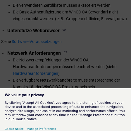
Die verwendeten Zertifikate müssen akzeptiert werden
Die Basic Authentifizierung am
WinCC OA
Server darf nicht
eingeschränkt werden. ( z.B.: Gruppenrichtlinien, Firewall, usw.)
Unterstütze Webbrowser
Siehe
Software-Voraussetzungen
Netzwerk Anforderungen
Die Netzwerkempfehlungen der
WinCC OA
-
Hardwareanforderungen müssen beachtet werden (siehe
Hardwareanforderungen
)
Die verfügbare Netzwerkbandbreite muss entsprechend der
Komplexität der
WinCC OA
-Projektpanels sein.
RDP (Remote Desktop Protocol)-Unterstützung
Da
WinCC OA
plattformunabhängig ist (siehe die Anzahl der
unterstützten Betriebssysteme unter Softwareanforderungen), können
mit dem ULC UX über Remotedesktop die gleichen Vorgänge
ausgeführt werden, wie bei der nativen Ausführung. Für technische