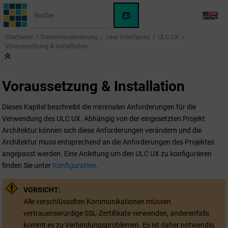
Springe zum Hauptinhalt
WinCC
LANG
OA
Startseite
Datenvisualisierung
User Interfaces
ULC UX
KI-
Voraussetzung & Installation
Assistent
Voraussetzung & Installation
Dieses Kapitel beschreibt die minimalen Anforderungen für die
Verwendung des ULC UX. Abhängig von der eingesetzten Projekt
Architektur können sich diese Anforderungen verändern und die
Architektur muss entsprechend an die Anforderungen des Projektes
angepasst werden. Eine Anleitung um den ULC UX zu konfigurieren
finden Sie unter
Konfiguration
.
VORSICHT:
Alle verschlüsselten Kommunikationen müssen
vertrauenswürdige SSL-Zertifikate verwenden, anderenfalls
kommt es zu Verbindungsproblemen. Es ist daher notwendig