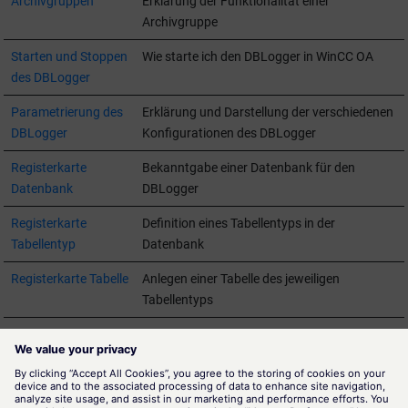
Archivgruppen
Erklärung der Funktionalität einer
Archivgruppe
Starten und Stoppen
Wie starte ich den DBLogger in
WinCC OA
des DBLogger
Parametrierung des
Erklärung und Darstellung der verschiedenen
DBLogger
Konfigurationen des DBLogger
Registerkarte
Bekanntgabe einer Datenbank für den
Datenbank
DBLogger
Registerkarte
Definition eines Tabellentyps in der
Tabellentyp
Datenbank
Registerkarte Tabelle
Anlegen einer Tabelle des jeweiligen
Tabellentyps
Registerkarte
Anlegen einer Archivgruppe
Archivgruppe
Weitere
Für Parametrierer weitere verfügbare