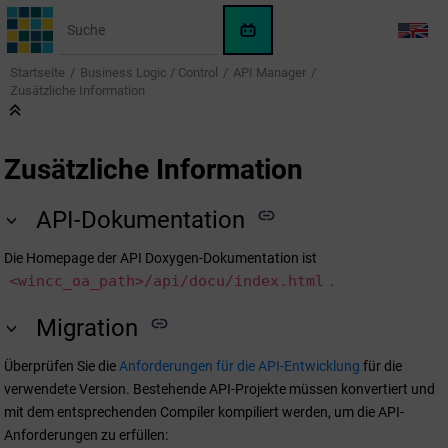
Springe zum Hauptinhalt
WinCC
LANG
OA
Startseite
Business Logic / Control
API Manager
KI-
Zusätzliche Information
Assistent
Zusätzliche Information
API-Dokumentation
Die Homepage der API Doxygen-Dokumentation ist
<wincc_oa_path>/api/docu/index.html
.
Migration
Überprüfen Sie die
Anforderungen für die API-Entwicklung
für die
verwendete Version. Bestehende API-Projekte müssen konvertiert und
mit dem entsprechenden Compiler kompiliert werden, um die API-
Anforderungen zu erfüllen: