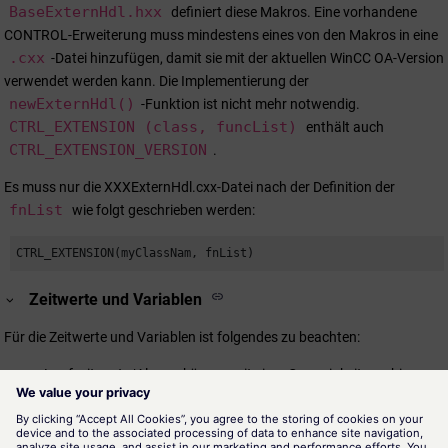
BaseExternHdl.hxx
definiert diese Makros. Eine vorhandene
CONTROL-Erweiterung muss mindestens eines von den Makros in eine
.cxx
-Datei hinzufügen, damit sie mit der aktuellen
WinCC OA
-Version
verwendet werden kann. Die Implementierung der
newExternHdl()
-Funktion ist nicht mehr notwendig.
CTRL_EXTENSION (class, funcList)
enthält auch
CTRL_EXTENSION_VERSION
.
Es muss nur die XXXExternHdl.cxx-Datei nach der Definition der
fnList
wie folgt geschrieben werden:
CTRL_EXTENSION(myClassNam, fnList)
Zeitwerte und Variablen
Für die Zeitwerte und Variablen ist folgendes zu beachten:
Laufzeitwerte/Alarme können mit einer Genauigkeit von bis zu
Nanosekunden erstellt werden.
Historische Datenbanken behalten die korrekte Reihenfolge bei,
speichern aber nur bis zu Millisekunden, d.h. sie verwerfen die