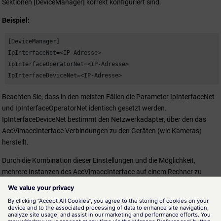
Sektionen [DeviceManager] korrekt konfiguriert sind.
Beispiel:
[DeviceManager] 

IpInterfaceNet=<IP-Adresse> 

IpInterfaceOperatorNet=<IP-Adresse> 

IpInterfaceDeviceNet=<IP-Adresse>
Beachten Sie, dass in den meisten Fällen die Parameter IpInterfaceNet
und IpInterfaceOperatorNet identisch gesetzt werden.
IpInterfaceDeviceNet bestimmt den Netzwerkadapter, über den das
AccVimaccInterface Verbindungen zu den Geräten (wie Kameras)
herstellt.
Durch die Kombination dieser Einstellungen und die Möglichkeit,
mehrere Instanzen des AccVimaccInterface auf einem Rechner zu
betreiben, können auch komplexe Netzwerkarchitekturen mit mehreren
VLANs umgesetzt werden.
Bitte beachten Sie, dass nach dem Ändern der Konfiguration ein