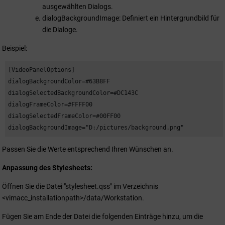
ausgewählten Dialogs.
dialogBackgroundImage: Definiert ein Hintergrundbild für
die Dialoge.
Beispiel:
[VideoPanelOptions] 

dialogBackgroundColor=#63B8FF 

dialogSelectedBackgroundColor=#DC143C 

dialogFrameColor=#FFFF00 

dialogSelectedFrameColor=#00FF00 

dialogBackgroundImage="D:/pictures/background.png"
Passen Sie die Werte entsprechend Ihren Wünschen an.
Anpassung des Stylesheets:
Öffnen Sie die Datei "stylesheet.qss" im Verzeichnis
<vimacc_installationpath>/data/Workstation.
Fügen Sie am Ende der Datei die folgenden Einträge hinzu, um die