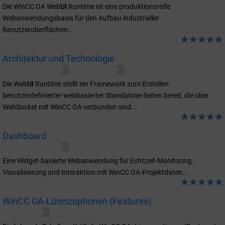
Die WinCC OA Web
UI
Runtime ist eine produktionsreife
Webanwendungsbasis für den Aufbau industrieller
Benutzeroberflächen...
Architektur und Technologie
Datenvisualisierung
User Interfaces
WebUI Runtime
Die Web
UI
Runtime stellt ein Framework zum Erstellen
benutzerdefinierter webbasierter Standalone-Seiten bereit, die über
WebSocket mit WinCC OA verbunden sind...
Dashboard
Datenvisualisierung
User Interfaces
Eine Widget-basierte Webanwendung für Echtzeit-Monitoring,
Visualisierung und Interaktion mit WinCC OA-Projektdaten...
WinCC OA-Lizenzoptionen (Features)
Deployment
WinCC OA-Lizenzierung