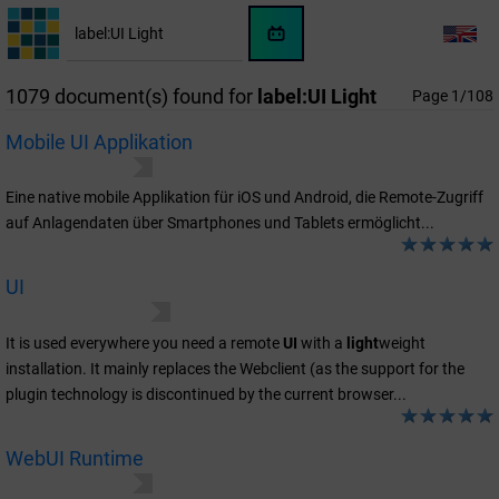
Jump to search results
WinCC
LANG
OA
KI-
1079 document(s) found for
label:UI Light
Page 1/108
Assistent
Mobile UI Applikation
Datenvisualisierung
User Interfaces
Eine native mobile Applikation für iOS und Android, die Remote-Zugriff
auf Anlagendaten über Smartphones und Tablets ermöglicht...
UI
Versionsinformationen
Frequently Asked Questions
It is used everywhere you need a remote
UI
with a
light
weight
installation. It mainly replaces the Webclient (as the support for the
plugin technology is discontinued by the current browser...
WebUI Runtime
Datenvisualisierung
User Interfaces