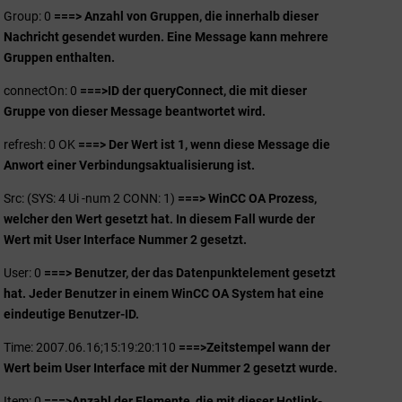
Group: 0
===> Anzahl von Gruppen, die innerhalb dieser
Nachricht gesendet wurden. Eine Message kann mehrere
Gruppen enthalten.
connectOn: 0
===>
ID der queryConnect, die mit dieser
Gruppe von dieser Message beantwortet wird.
refresh: 0 OK
===> Der Wert ist 1, wenn diese Message die
Anwort einer Verbindungsaktualisierung ist.
Src: (SYS: 4 Ui -num 2 CONN: 1)
===>
WinCC OA Prozess,
welcher den Wert gesetzt hat. In diesem Fall wurde der
Wert mit User Interface Nummer 2 gesetzt.
User: 0
===> Benutzer, der das Datenpunktelement gesetzt
hat. Jeder Benutzer in einem WinCC OA System hat eine
eindeutige Benutzer-ID.
Time: 2007.06.16;15:19:20:110
===>
Zeitstempel wann der
Wert beim User Interface mit der Nummer 2 gesetzt wurde.
Item: 0
===>
Anzahl der Elemente, die mit dieser Hotlink-