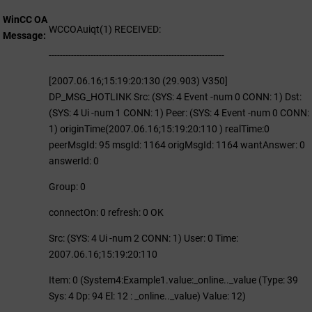
WinCC OA
WCCOAuiqt(1) RECEIVED:
Message
---------------------------------------------------------------
[2007.06.16;15:19:20:130 (29.903) V350]
DP_MSG_HOTLINK Src: (SYS: 4 Event -num 0 CONN: 1) Dst:
(SYS: 4 Ui -num 1 CONN: 1) Peer: (SYS: 4 Event -num 0 CONN:
1) originTime(2007.06.16;15:19:20:110 ) realTime:0
peerMsgId: 95 msgId: 1164 origMsgId: 1164 wantAnswer: 0
answerId: 0
Group: 0
connectOn: 0 refresh: 0 OK
Src: (SYS: 4 Ui -num 2 CONN: 1) User: 0 Time:
2007.06.16;15:19:20:110
Item: 0 (System4:Example1.value:_online.._value (Type: 39
Sys: 4 Dp: 94 El: 12 : _online.._value) Value: 12)