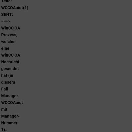
Teile:
WCCOAuiqt(1)
SENT:
===>
WinCC OA
Prozess,
welcher
eine
WinCC OA
Nachricht
gesendet
hat (in
diesem
Fall
Manager
WCCOAuiqt
mit
Manager-
Nummer
1).