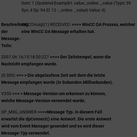
Item: 1 (System4:Example1.value:_online.._value (Type: 39
Sys: 4 Dp: 94 El: 12 : _online.._value) Value: 4)
Beschreibung
WCCOAuiqt(1) RECEIVED:
===> WinCC OA Prozess, welcher
der
eine WinCC OA Message erhalten hat.
Message-
Teile
2007.06.16;15:18:50:227
===> Der Zeitstempel, wann die
Nachricht empfangen wurde.
(0.000)
=== > Die abgelaufene Zeit seit dem die letzte
Message empfangen wurde (in Sekunden.Millisekunden).
V350
=== > Message-Version um erkennen zu können,
welche Message-Version verwendet wurde.
DP_MSG_ANSWER
===>Message Typ. In diesem Fall
erwartet die dpConnect() eine Antwort. Die erste Antwort
wird vom Event Manager gesendet und es wird dieser
Message-Typ verwendet.