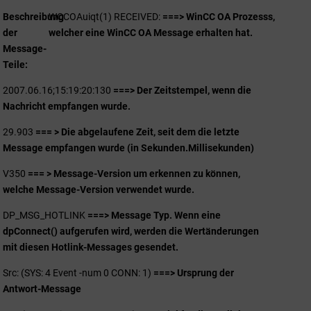
Beschreibung
WCCOAuiqt(1) RECEIVED:
===> WinCC OA Prozesss,
der
welcher eine WinCC OA Message erhalten hat.
Message-
Teile
2007.06.16;15:19:20:130
===> Der Zeitstempel, wenn die
Nachricht empfangen wurde.
29.903
=== > Die abgelaufene Zeit, seit dem die letzte
Message empfangen wurde (in Sekunden.Millisekunden)
V350
=== > Message-Version um erkennen zu können,
welche Message-Version verwendet wurde.
DP_MSG_HOTLINK
===> Message Typ. Wenn eine
dpConnect() aufgerufen wird, werden die Wertänderungen
mit diesen Hotlink-Messages gesendet.
Src: (SYS: 4 Event -num 0 CONN: 1)
===> Ursprung der
Antwort-Message