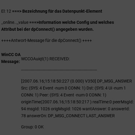
El: 12
===> Bezeichnung für das Datenpunkt-Element
_online.._value
===>
Information welche Config und welches
Attribut bei der dpConnect() angegeben wurden.
++++Antwort-Message für die dpConnect() ++++
WinCC OA
WCCOAuiqt(1) RECEIVED:
Message
---------------------------------------------------------------
[2007.06.16;15:18:50:227 (0.000) V350] DP_MSG_ANSWER
Src: (SYS: 4 Event -num 0 CONN: 1) Dst: (SYS: 4 Ui -num 1
CONN: 1) Peer: (SYS: 4 Event -num 0 CONN: 1)
originTime(2007.06.16;15:18:50:217 ) realTime:0 peerMsgId:
94 msgId: 1026 origMsgId: 1026 wantAnswer: 0 answerId:
78 answerOn: DP_MSG_CONNECT LAST_ANSWER
Group: 0 OK