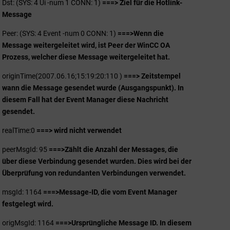
Dst: (SYS: 4 Ui -num 1 CONN: 1)
===> Ziel für die Hotlink-
Message
Peer: (SYS: 4 Event -num 0 CONN: 1)
===>
Wenn die
Message weitergeleitet wird, ist Peer der WinCC OA
Prozess, welcher diese Message weitergeleitet hat.
originTime(2007.06.16;15:19:20:110 )
===> Zeitstempel
wann die Message gesendet wurde (Ausgangspunkt). In
diesem Fall hat der Event Manager diese Nachricht
gesendet.
realTime:0
===> wird nicht verwendet
peerMsgId: 95
===>
Zählt die Anzahl der Messages, die
über diese Verbindung gesendet wurden. Dies wird bei der
Überprüfung von redundanten Verbindungen verwendet.
msgId: 1164
===>
Message-ID, die vom Event Manager
festgelegt wird.
origMsgId: 1164
===>
Ursprüngliche Message ID. In diesem