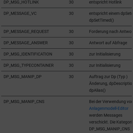
DP_MSG_HOTLINK
30
entspricht Hotlink
DP_MESSAGE_VC
30
entspricht einem dpSet(
dpSetTimed()
DP_MESSAGE_REQUEST
30
Forderung nach Antwor
DP_MESSAGE_ANSWER
30
Antwort auf Abfrage
DP_MSG_IDENTIFICATION
30
zur Initialisierung
DP_MSG_TYPECONTAINER
30
zur Initialisierung
DP_MSG_MANIP_DP
30
Auftrag zur Dp (Typ )
Änderung, dpDescription
dpAlias()
DP_MSG_MANIP_CNS
Bei der Verwendung vo
Anlagenmodell-Editor
werden Messages
verschickt. Die Kategori
DP_MSG_MANIP_CNS