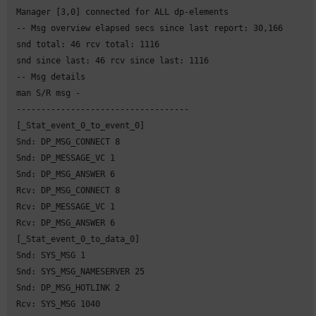
 Manager [3,0] connected for ALL dp-elements

 -- Msg overview elapsed secs since last report: 30,166

 snd total: 46 rcv total: 1116

 snd since last: 46 rcv since last: 1116

 -- Msg details

 man S/R msg -

 -----------------------------------

 [_Stat_event_0_to_event_0]

 Snd: DP_MSG_CONNECT 8

 Snd: DP_MESSAGE_VC 1

 Snd: DP_MSG_ANSWER 6

 Rcv: DP_MSG_CONNECT 8

 Rcv: DP_MESSAGE_VC 1

 Rcv: DP_MSG_ANSWER 6

 [_Stat_event_0_to_data_0]

 Snd: SYS_MSG 1

 Snd: SYS_MSG_NAMESERVER 25

 Snd: DP_MSG_HOTLINK 2

 Rcv: SYS_MSG 1040
