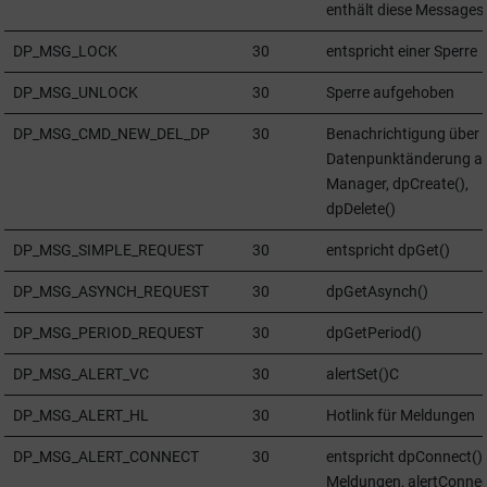
enthält diese Messages
DP_MSG_LOCK
30
entspricht einer Sperre
DP_MSG_UNLOCK
30
Sperre aufgehoben
DP_MSG_CMD_NEW_DEL_DP
30
Benachrichtigung über
Datenpunktänderung a
Manager, dpCreate(),
dpDelete()
DP_MSG_SIMPLE_REQUEST
30
entspricht dpGet()
DP_MSG_ASYNCH_REQUEST
30
dpGetAsynch()
DP_MSG_PERIOD_REQUEST
30
dpGetPeriod()
DP_MSG_ALERT_VC
30
alertSet()C
DP_MSG_ALERT_HL
30
Hotlink für Meldungen
DP_MSG_ALERT_CONNECT
30
entspricht dpConnect() 
Meldungen, alertConnec