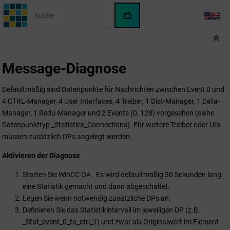
Springe zum Hauptinhalt
WinCC
LANG
OA
KI-
Assistent
Message-Diagnose
Defaultmäßig sind Datenpunkte für Nachrichten zwischen Event 0 und
4 CTRL-Manager, 4 User Interfaces, 4 Treiber, 1 Dist-Manager, 1 Data-
Manager, 1 Redu-Manager und 2 Events (0, 128) vorgesehen (siehe
Datenpunkttyp _Statistics_Connections). Für weitere Treiber oder UI's
müssen zusätzlich DPs angelegt werden.
Aktivieren der Diagnose
Starten Sie
WinCC OA
. Es wird defaultmäßig 30 Sekunden lang
eine Statistik gemacht und dann abgeschaltet.
Legen Sie wenn notwendig zusätzliche DPs an.
Definieren Sie das Statistikintervall im jeweiligen DP (z.B.
_Stat_event_0_to_ctrl_1) und zwar als Originalwert im Element