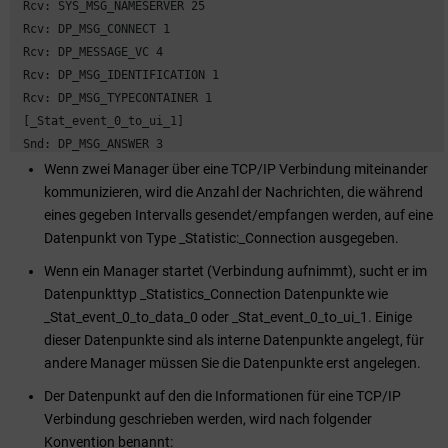
 Rcv: SYS_MSG_NAMESERVER 25

 Rcv: DP_MSG_CONNECT 1

 Rcv: DP_MESSAGE_VC 4

 Rcv: DP_MSG_IDENTIFICATION 1

 Rcv: DP_MSG_TYPECONTAINER 1

 [_Stat_event_0_to_ui_1]

 Snd: DP_MSG_ANSWER 3

 Rcv: DP_MSG_CONNECT 28

Wenn zwei Manager über eine TCP/IP Verbindung miteinander
 Rcv: DP_MSG_SIMPLE_REQUEST 1
kommunizieren, wird die Anzahl der Nachrichten, die während
eines gegeben Intervalls gesendet/empfangen werden, auf eine
Datenpunkt von Type _Statistic:
_
Connection ausgegeben.
Wenn ein Manager startet (Verbindung aufnimmt), sucht er im
Datenpunkttyp _Statistics
_
Connection Datenpunkte wie
_Stat_event_0_to_data_0 oder _Stat_event_0_to_ui_1. Einige
dieser Datenpunkte sind als interne Datenpunkte angelegt, für
andere Manager müssen Sie die Datenpunkte erst angelegen.
Der Datenpunkt auf den die Informationen für eine TCP/IP
Verbindung geschrieben werden, wird nach folgender
Konvention benannt: