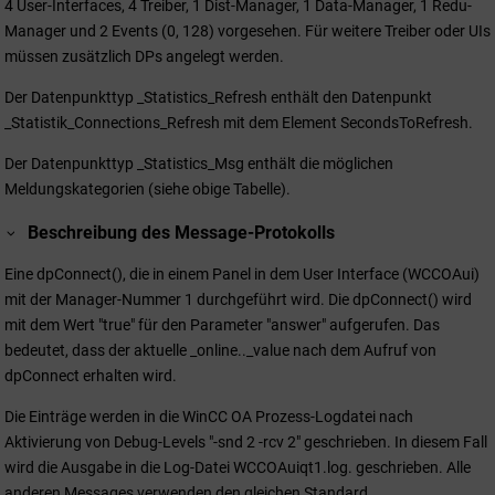
4 User-Interfaces, 4 Treiber, 1 Dist-Manager, 1 Data-Manager, 1 Redu-
Manager und 2 Events (0, 128) vorgesehen. Für weitere Treiber oder UIs
müssen zusätzlich DPs angelegt werden.
Der Datenpunkttyp _Statistics_Refresh enthält den Datenpunkt
_Statistik_Connections_Refresh mit dem Element SecondsToRefresh.
Der Datenpunkttyp _Statistics_Msg enthält die möglichen
Meldungskategorien (siehe obige Tabelle).
Beschreibung des Message-Protokolls
Eine dpConnect(), die in einem Panel in dem User Interface (
WCCOA
ui)
mit der Manager-Nummer 1 durchgeführt wird. Die dpConnect() wird
mit dem Wert "true" für den Parameter "answer" aufgerufen. Das
bedeutet, dass der aktuelle _online.._value nach dem Aufruf von
dpConnect erhalten wird.
Die Einträge werden in die
WinCC OA
Prozess-Logdatei nach
Aktivierung von Debug-Levels "-snd 2 -rcv 2" geschrieben. In diesem Fall
wird die Ausgabe in die Log-Datei WCCOAuiqt1.log. geschrieben. Alle
anderen Messages verwenden den gleichen Standard.