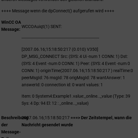
++++ Message wenn die dpConnect() aufgerufen wird ++++
WinCC OA
WCCOAuiqt(1) SENT:
Message
---------------------------------------------------------------
[2007.06.16;15:18:50:217 (0.010) V350]
DP_MSG_CONNECT Src: (SYS: 4 Ui -num 1 CONN: 1) Dst:
(SYS: 4 Event -num 0 CONN: 1) Peer: (SYS: 4 Event -num 0
CONN: 1) originTime(2007.06.16;15:18:50:217 ) realTime:0
peerMsgId: 76 msgId: 78 origMsgId: 78 wantAnswer: 1
answerId: 0 connection id: 0 want values: 1
Item: 0 System4:Example1.value:_online.._value (Type: 39
Sys: 4 Dp: 94 El: 12 : _online.._value)
Beschreibung
2007.06.16;15:18:50:217
===> Der Zeitstempel, wann die
der
Nachricht gesendet wurde
Message-